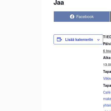
Jaa
Share
Facebook
on
TIE
Lisää kalenteriin
Päiv
6 to
Aika
13.0
Tapa
Viikk
Tapa
Café
maks
yhtei