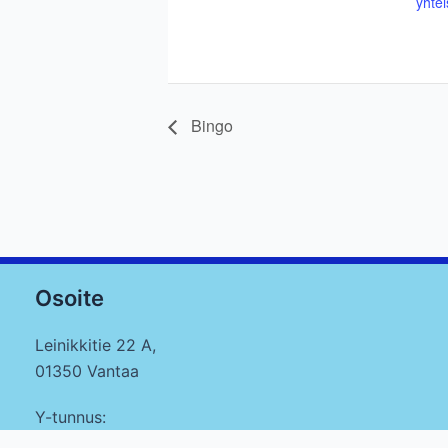
yhtei
Bingo
Osoite
Leinikkitie 22 A,
01350 Vantaa
Y-tunnus:
1759636-5