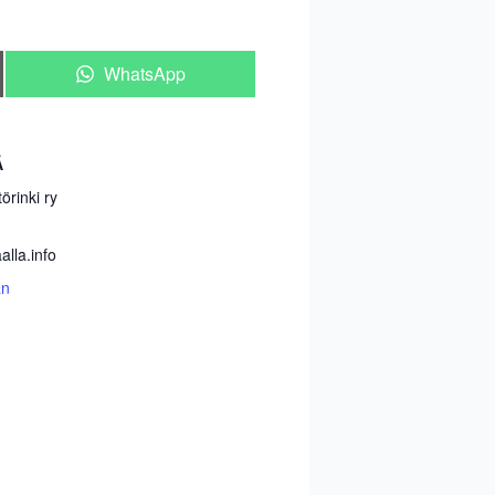
Share
WhatsApp
on
Ä
örinki ry
lla.info
än