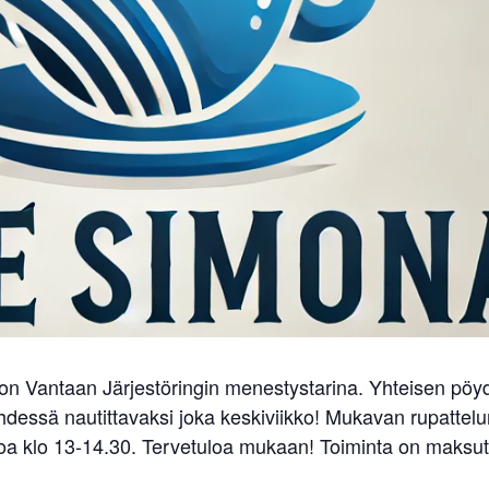
on Vantaan Järjestöringin menestystarina. Yhteisen pöy
 yhdessä nautittavaksi joka keskiviikko! Mukavan rupattel
oa klo 13-14.30. Tervetuloa mukaan! Toiminta on maksut