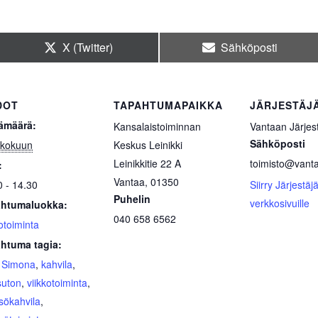
Share
Share
X (Twitter)
Sähköposti
on
on
DOT
TAPAHTUMAPAIKKA
JÄRJESTÄJ
ämäärä:
Kansalaistoiminnan
Vantaan Järjest
Sähköposti
ukokuun
Keskus Leinikki
Leinikkitie 22 A
toimisto@vantaa
:
Vantaa
,
01350
0 - 14.30
Siirry Järjestäj
Puhelin
verkkosivuille
htumaluokka:
040 658 6562
otoiminta
htuma tagia:
 Simona
,
kahvila
,
uton
,
viikkotoiminta
,
sökahvila
,