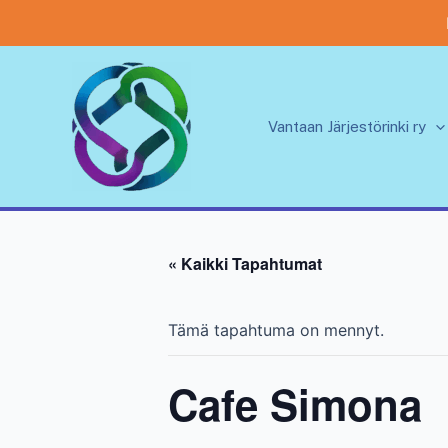
Siirry
sisältöön
Vantaan Järjestörinki ry
« Kaikki Tapahtumat
Tämä tapahtuma on mennyt.
Cafe Simona