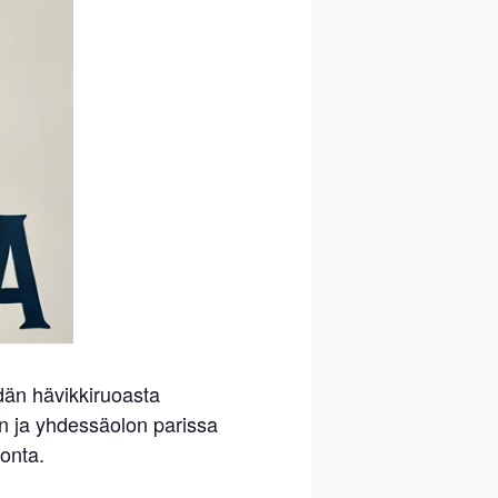
dän hävikkiruoasta
un ja yhdessäolon parissa
onta.