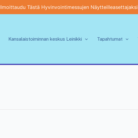
Ilmoittaudu Tästä Hyvinvointimessujen Näytteilleasettajaksi
Kansalaistoiminnan keskus Leinikki
Tapahtumat