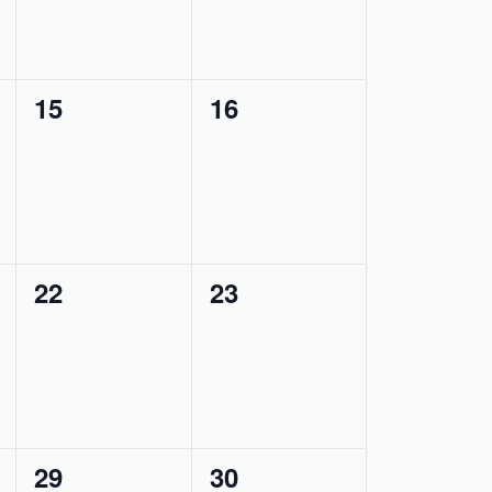
0
0
15
16
,
tapahtumat,
tapahtumat,
0
0
22
23
,
tapahtumat,
tapahtumat,
0
0
29
30