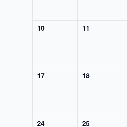
0
0
10
11
tapahtumat,
tapahtumat,
0
0
17
18
tapahtumat,
tapahtumat,
0
0
24
25