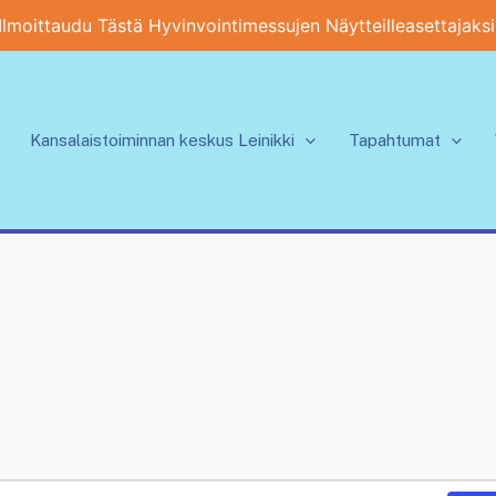
Ilmoittaudu Tästä Hyvinvointimessujen Näytteilleasettajaksi
Kansalaistoiminnan keskus Leinikki
Tapahtumat