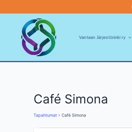
Siirry
sisältöön
Vantaan Järjestörinki ry
Café Simona
Tapahtumat
Café Simona