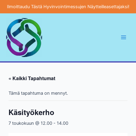
Ilmoittaudu Tästä Hyvinvointimessujen Näytteilleasettajaksi!
Siirry
sisältöön
Main
Men
« Kaikki Tapahtumat
Tämä tapahtuma on mennyt.
Käsityökerho
7 toukokuun @ 12.00
-
14.00