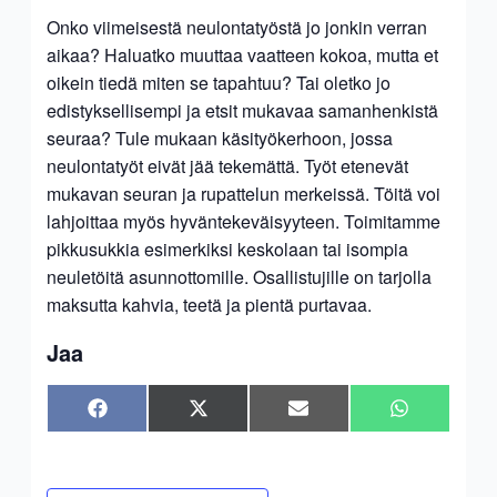
Onko viimeisestä neulontatyöstä jo jonkin verran
aikaa? Haluatko muuttaa vaatteen kokoa, mutta et
oikein tiedä miten se tapahtuu? Tai oletko jo
edistyksellisempi ja etsit mukavaa samanhenkistä
seuraa? Tule mukaan käsityökerhoon, jossa
neulontatyöt eivät jää tekemättä. Työt etenevät
mukavan seuran ja rupattelun merkeissä. Töitä voi
lahjoittaa myös hyväntekeväisyyteen. Toimitamme
pikkusukkia esimerkiksi keskolaan tai isompia
neuletöitä asunnottomille. Osallistujille on tarjolla
maksutta kahvia, teetä ja pientä purtavaa.
Jaa
Share
Share
Share
Share
Facebook
X
Sähköposti
WhatsApp
on
on
on
on
(Twitter)