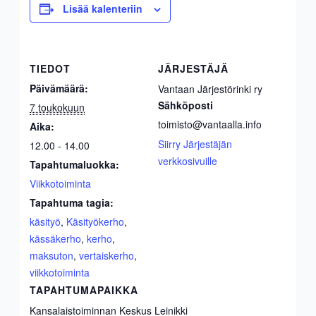
Lisää kalenteriin
TIEDOT
JÄRJESTÄJÄ
Päivämäärä:
Vantaan Järjestörinki ry
Sähköposti
7 toukokuun
toimisto@vantaalla.info
Aika:
Siirry Järjestäjän
12.00 - 14.00
verkkosivuille
Tapahtumaluokka:
Viikkotoiminta
Tapahtuma tagia:
käsityö
,
Käsityökerho
,
kässäkerho
,
kerho
,
maksuton
,
vertaiskerho
,
viikkotoiminta
TAPAHTUMAPAIKKA
Kansalaistoiminnan Keskus Leinikki