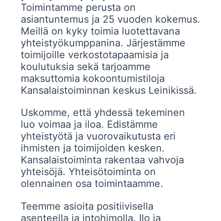
Toimintamme perusta on
asiantuntemus ja 25 vuoden kokemus.
Meillä on kyky toimia luotettavana
yhteistyökumppanina. Järjestämme
toimijoille verkostotapaamisia ja
koulutuksia sekä tarjoamme
maksuttomia kokoontumistiloja
Kansalaistoiminnan keskus Leinikissä.
Uskomme, että yhdessä tekeminen
luo voimaa ja iloa. Edistämme
yhteistyötä ja vuorovaikutusta eri
ihmisten ja toimijoiden kesken.
Kansalaistoiminta rakentaa vahvoja
yhteisöjä. Yhteisötoiminta on
olennainen osa toimintaamme.
Teemme asioita positiivisella
asenteella ja intohimolla. Ilo ja