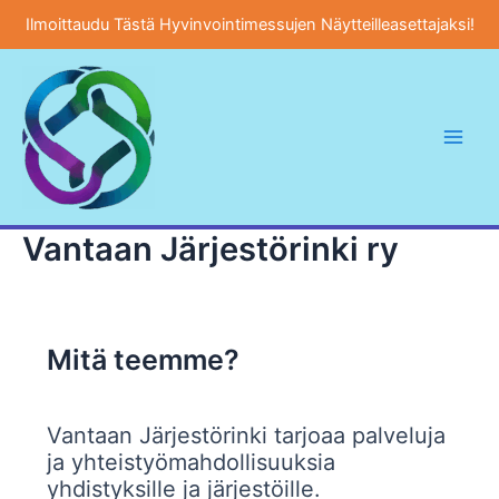
Ilmoittaudu Tästä Hyvinvointimessujen Näytteilleasettajaksi!
Siirry
sisältöön
Main
Men
Vantaan Järjestörinki ry
Mitä teemme?
Vantaan Järjestörinki tarjoaa palveluja
ja yhteistyömahdollisuuksia
yhdistyksille ja järjestöille.