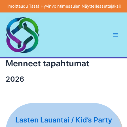
Ilmoittaudu Tästä Hyvinvointimessujen Näytteilleasettajaksi!
Siirry
sisältöön
Main
Men
Menneet tapahtumat
2026
Lasten Lauantai / Kid’s Party