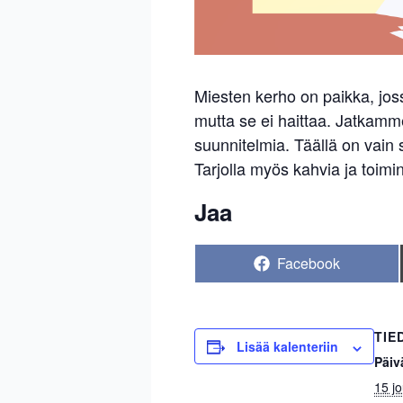
Miesten kerho on paikka, jossa
mutta se ei haittaa. Jatkamme 
suunnitelmia. Täällä on vain 
Tarjolla myös kahvia ja toimi
Jaa
Share
Facebook
on
TIE
Lisää kalenteriin
Päiv
15 j