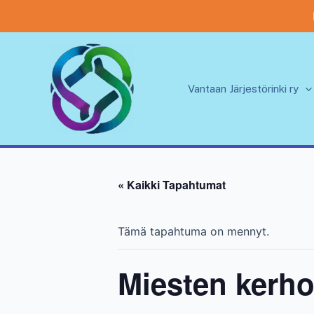
Siirry
sisältöön
Vantaan Järjestörinki ry
« Kaikki Tapahtumat
Tämä tapahtuma on mennyt.
Miesten kerh