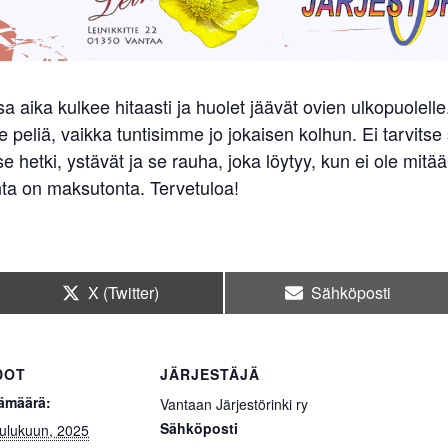
 aika kulkee hitaasti ja huolet jäävät ovien ulkopuolelle.
peliä, vaikka tuntisimme jo jokaisen kolhun. Ei tarvitse s
se hetki, ystävät ja se rauha, joka löytyy, kun ei ole mit
nta on maksutonta. Tervetuloa!
Share
Share
X (Twitter)
Sähköposti
on
on
DOT
JÄRJESTÄJÄ
ämäärä:
Vantaan Järjestörinki ry
Sähköposti
oulukuun, 2025