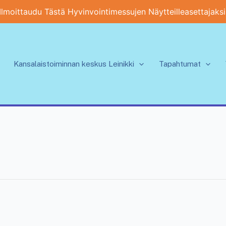
Ilmoittaudu Tästä Hyvinvointimessujen Näytteilleasettajaksi
Kansalaistoiminnan keskus Leinikki
Tapahtumat
o