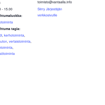
toimisto@vantaalla.info
:
0 - 15.00
Siirry Järjestäjän
verkkosivuille
htumaluokka:
otoiminta
htuma tagia:
di
,
kerhotoiminta
,
uton
,
vertaistoiminta
,
otoiminta
,
sötoiminta