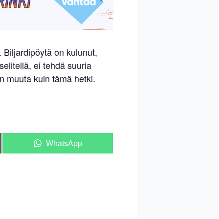
 Biljardipöytä on kulunut,
elitellä, ei tehdä suuria
ään muuta kuin tämä hetki.
Share
WhatsApp
on