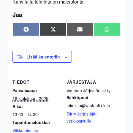
Kahvila ja toiminta on maksutonta!
Jaa
Share
Share
Share
Share
Facebook
X
Sähköposti
WhatsApp
on
on
on
on
(Twitter)
Lisää kalenteriin
TIEDOT
JÄRJESTÄJÄ
Päivämäärä:
Vantaan Järjestörinki ry
Sähköposti
16 joulukuun, 2025
toimisto@vantaalla.info
Aika:
Siirry Järjestäjän
13.00 - 14.30
verkkosivuille
Tapahtumaluokka:
Viikkotoiminta