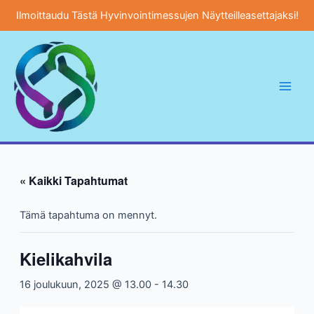
Ilmoittaudu Tästä Hyvinvointimessujen Näytteilleasettajaksi!
Siirry
sisältöön
Main
Men
« Kaikki Tapahtumat
Tämä tapahtuma on mennyt.
Kielikahvila
16 joulukuun, 2025 @ 13.00
-
14.30