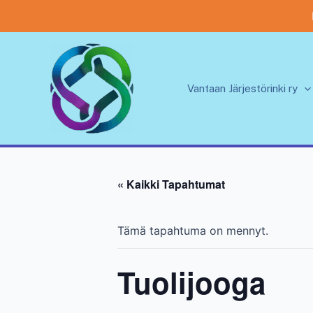
Siirry
sisältöön
Vantaan Järjestörinki ry
« Kaikki Tapahtumat
Tämä tapahtuma on mennyt.
Tuolijooga