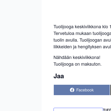
Tuolijooga keskiviikkona klo
Tervetuloa mukaan tuolijoogaa
tuolin avulla. Tuolijoogan av
liikkeiden ja hengityksen avul
Nähdään keskiviikkona!
Tuolijooga on maksuton.
Jaa
Share
Facebook
on
TIE