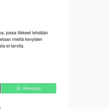
s, jossa liikkeet tehdään
itetaan mieltä kevyiden
ta ei tarvita.
Share
WhatsApp
on
Ä