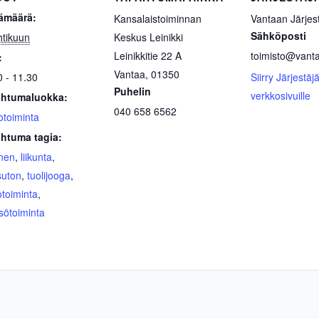
ämäärä:
Kansalaistoiminnan
Vantaan Järjest
Sähköposti
htikuun
Keskus Leinikki
Leinikkitie 22 A
toimisto@vantaa
:
Vantaa
,
01350
0 - 11.30
Siirry Järjestäj
Puhelin
verkkosivuille
htumaluokka:
040 658 6562
otoiminta
htuma tagia:
inen
,
liikunta
,
uton
,
tuolijooga
,
otoiminta
,
sötoiminta