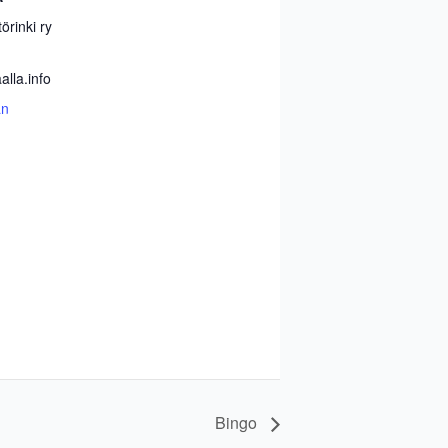
örinki ry
lla.info
än
Bingo