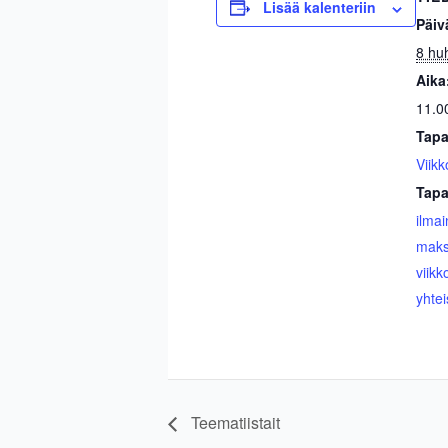
Lisää kalenteriin
Päiv
8 hu
Aika
11.0
Tapa
Viikk
Tapa
ilma
maks
viikk
yhtei
Teematiistait