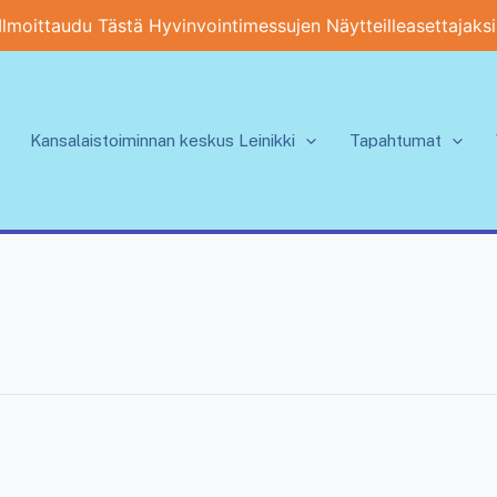
Ilmoittaudu Tästä Hyvinvointimessujen Näytteilleasettajaksi
Kansalaistoiminnan keskus Leinikki
Tapahtumat