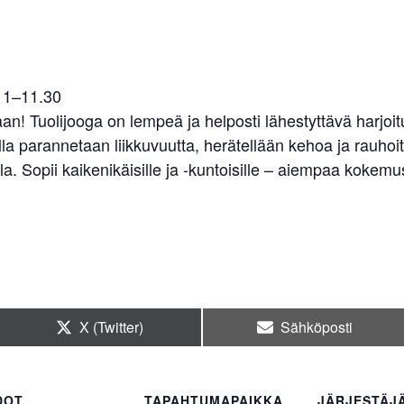
 11–11.30
n! Tuolijooga on lempeä ja helposti lähestyttävä harjoitu
ulla parannetaan liikkuvuutta, herätellään kehoa ja rauho
la. Sopii kaikenikäisille ja -kuntoisille – aiempaa kokemus
Share
Share
X (Twitter)
Sähköposti
on
on
DOT
TAPAHTUMAPAIKKA
JÄRJESTÄJ