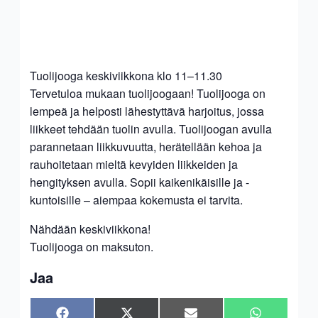
Tuolijooga keskiviikkona klo 11–11.30
Tervetuloa mukaan tuolijoogaan! Tuolijooga on
lempeä ja helposti lähestyttävä harjoitus, jossa
liikkeet tehdään tuolin avulla. Tuolijoogan avulla
parannetaan liikkuvuutta, herätellään kehoa ja
rauhoitetaan mieltä kevyiden liikkeiden ja
hengityksen avulla. Sopii kaikenikäisille ja -
kuntoisille – aiempaa kokemusta ei tarvita.
Nähdään keskiviikkona!
Tuolijooga on maksuton.
Jaa
Share
Share
Share
Share
Facebook
X
Sähköposti
WhatsApp