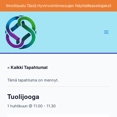
Ilmoittaudu Tästä Hyvinvointimessujen Näytteilleasettajaksi!
Siirry
sisältöön
Main
Men
« Kaikki Tapahtumat
Tämä tapahtuma on mennyt.
Tuolijooga
1 huhtikuun @ 11.00
-
11.30