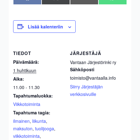
on
on
on
on
(Twitter)
Lisää kalenteriin
TIEDOT
JÄRJESTÄJÄ
Päivämäärä:
Vantaan Järjestörinki ry
Sähköposti
1 huhtikuun
toimisto@vantaalla.info
Aika:
Siirry Järjestäjän
11.00 - 11.30
verkkosivuille
Tapahtumaluokka:
Viikkotoiminta
Tapahtuma tagia:
ilmainen
,
liikunta
,
maksuton
,
tuolijooga
,
viikkotoiminta
,