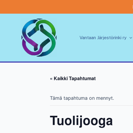
Siirry
sisältöön
Vantaan Järjestörinki ry
« Kaikki Tapahtumat
Tämä tapahtuma on mennyt.
Tuolijooga