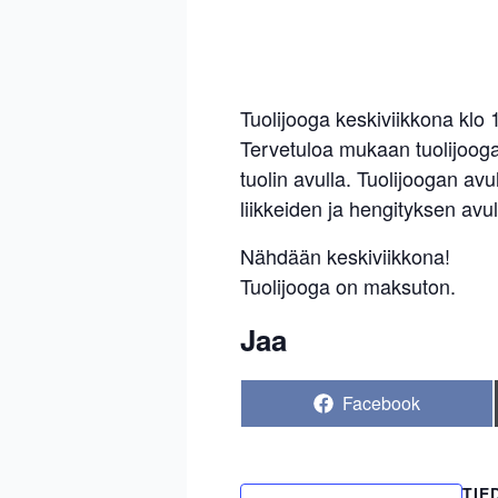
Tuolijooga keskiviikkona klo
Tervetuloa mukaan tuolijoogaa
tuolin avulla. Tuolijoogan av
liikkeiden ja hengityksen avul
Nähdään keskiviikkona!
Tuolijooga on maksuton.
Jaa
Share
Facebook
on
TIE