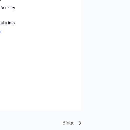
örinki ry
lla.info
än
Bingo