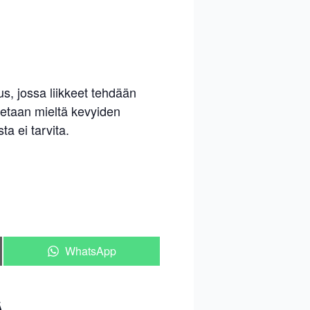
s, jossa liikkeet tehdään
itetaan mieltä kevyiden
ta ei tarvita.
Share
WhatsApp
on
Ä