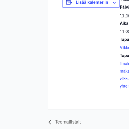
Lisää kalenteriin
Päiv
11 m
Aika
11.0
Tapa
Viikk
Tapa
ilma
maks
viikk
yhtei
Teematiistait