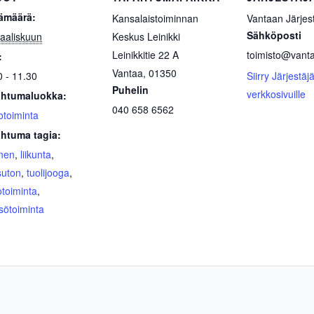
ämäärä:
Kansalaistoiminnan
Vantaan Järjest
Sähköposti
aaliskuun
Keskus Leinikki
Leinikkitie 22 A
toimisto@vantaa
:
Vantaa
,
01350
0 - 11.30
Siirry Järjestäj
Puhelin
verkkosivuille
htumaluokka:
040 658 6562
otoiminta
htuma tagia:
inen
,
liikunta
,
uton
,
tuolijooga
,
otoiminta
,
sötoiminta