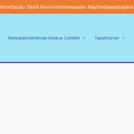
Ilmoittaudu Tästä Hyvinvointimessujen Näytteilleasettajaksi
Kansalaistoiminnan keskus Leinikki
Tapahtumat