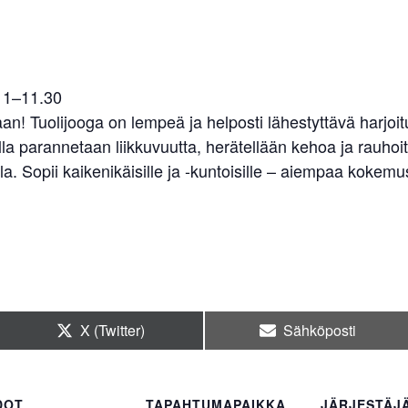
 11–11.30
n! Tuolijooga on lempeä ja helposti lähestyttävä harjoitu
ulla parannetaan liikkuvuutta, herätellään kehoa ja rauho
la. Sopii kaikenikäisille ja -kuntoisille – aiempaa kokemus
Share
Share
X (Twitter)
Sähköposti
on
on
DOT
TAPAHTUMAPAIKKA
JÄRJESTÄJ