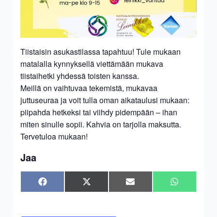
Tiistaisin asukastilassa tapahtuu! Tule mukaan
matalalla kynnyksellä viettämään mukava
tiistaihetki yhdessä toisten kanssa.
Meillä on vaihtuvaa tekemistä, mukavaa
juttuseuraa ja voit tulla oman aikataulusi mukaan:
piipahda hetkeksi tai viihdy pidempään – ihan
miten sinulle sopii. Kahvia on tarjolla maksutta.
Tervetuloa mukaan!
Jaa
Share
Share
Share
Share
Facebook
X
Sähköposti
WhatsApp
on
on
on
on
(Twitter)