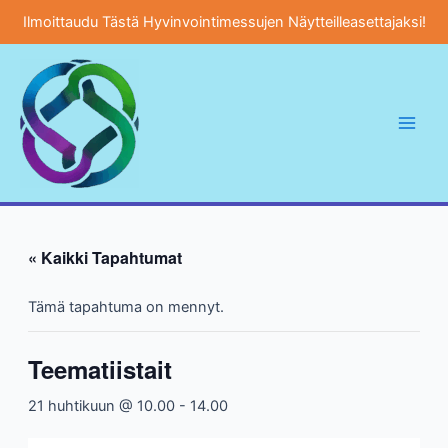
Ilmoittaudu Tästä Hyvinvointimessujen Näytteilleasettajaksi!
Siirry
sisältöön
Main
Men
« Kaikki Tapahtumat
Tämä tapahtuma on mennyt.
Teematiistait
21 huhtikuun @ 10.00
-
14.00