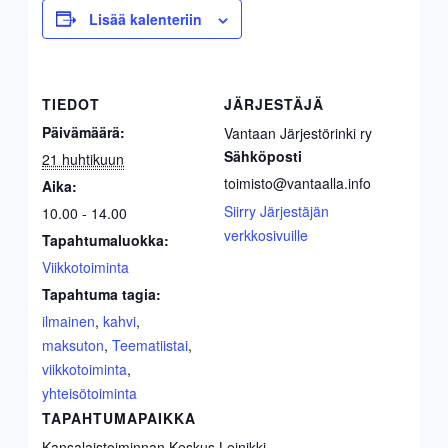
Lisää kalenteriin
TIEDOT
JÄRJESTÄJÄ
Päivämäärä:
Vantaan Järjestörinki ry
Sähköposti
21 huhtikuun
toimisto@vantaalla.info
Aika:
Siirry Järjestäjän
10.00 - 14.00
verkkosivuille
Tapahtumaluokka:
Viikkotoiminta
Tapahtuma tagia:
ilmainen
,
kahvi
,
maksuton
,
Teematiistai
,
viikkotoiminta
,
yhteisötoiminta
TAPAHTUMAPAIKKA
Kansalaistoiminnan Keskus Leinikki