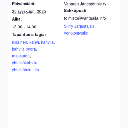
Päivämäärä:
Vantaan Järjestörinki ry
Sähköposti
25 syyskuun, 2025
toimisto@vantaalla.info
Aika:
Siirry Järjestäjän
13.00 - 14.00
verkkosivuille
Tapahtuma tagia:
ilmainen
,
kahvi
,
kahvila
,
kahvila pyörä
,
maksuton
,
yhteisökahvila
,
yhteisötoiminta