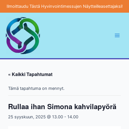
Ilmoittaudu Tästä Hyvinvointimessujen Näytteilleasettajaksi!
Siirry
sisältöön
Main
Men
« Kaikki Tapahtumat
Tämä tapahtuma on mennyt.
Rullaa ihan Simona kahvilapyörä
25 syyskuun, 2025 @ 13.00
-
14.00