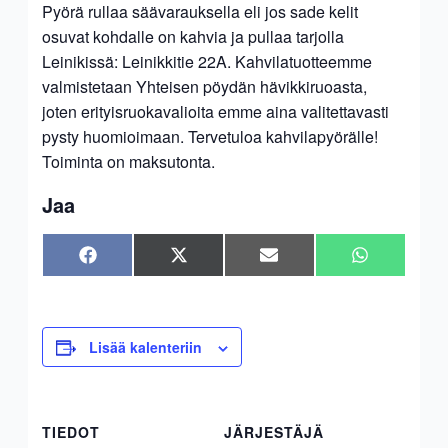
Pyörä rullaa säävarauksella eli jos sade kelit
osuvat kohdalle on kahvia ja pullaa tarjolla
Leinikissä: Leinikkitie 22A. Kahvilatuotteemme
valmistetaan Yhteisen pöydän hävikkiruoasta,
joten erityisruokavalioita emme aina valitettavasti
pysty huomioimaan. Tervetuloa kahvilapyörälle!
Toiminta on maksutonta.
Jaa
Share
Share
Share
Share
Facebook
X
Sähköposti
WhatsApp
on
on
on
on
(Twitter)
Lisää kalenteriin
TIEDOT
JÄRJESTÄJÄ