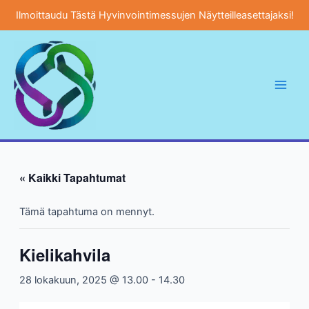
Ilmoittaudu Tästä Hyvinvointimessujen Näytteilleasettajaksi!
Siirry
sisältöön
Main
Men
« Kaikki Tapahtumat
Tämä tapahtuma on mennyt.
Kielikahvila
28 lokakuun, 2025 @ 13.00
-
14.30