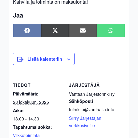
Kahvila ja toiminta on maksutonta!
Jaa
Share
Share
Share
Share
Facebook
X
Sähköposti
WhatsApp
on
on
on
on
(Twitter)
Lisää kalenteriin
TIEDOT
JÄRJESTÄJÄ
Päivämäärä:
Vantaan Järjestörinki ry
Sähköposti
28 lokakuun, 2025
toimisto@vantaalla.info
Aika:
Siirry Järjestäjän
13.00 - 14.30
verkkosivuille
Tapahtumaluokka:
Viikkotoiminta