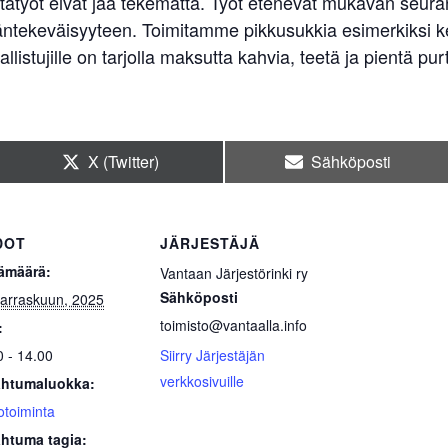
tatyöt eivät jää tekemättä. Työt etenevät mukavan seura
väntekeväisyyteen. Toimitamme pikkusukkia esimerkiksi k
llistujille on tarjolla maksutta kahvia, teetä ja pientä pu
Share
Share
X (Twitter)
Sähköposti
on
on
DOT
JÄRJESTÄJÄ
ämäärä:
Vantaan Järjestörinki ry
Sähköposti
arraskuun, 2025
toimisto@vantaalla.info
:
0 - 14.00
Siirry Järjestäjän
verkkosivuille
htumaluokka:
otoiminta
htuma tagia: