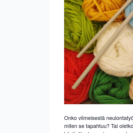
Onko viimeisestä neulontatyö
miten se tapahtuu? Tai oletk