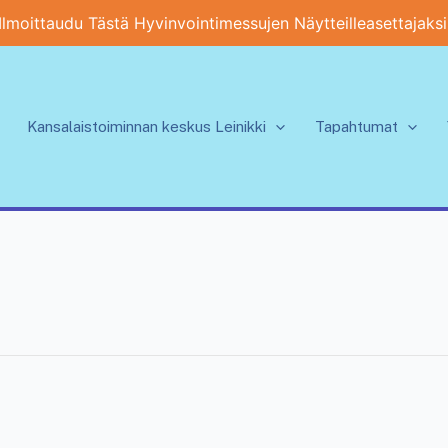
Ilmoittaudu Tästä Hyvinvointimessujen Näytteilleasettajaksi
Kansalaistoiminnan keskus Leinikki
Tapahtumat