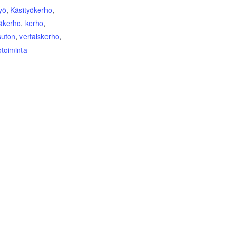
yö
,
Käsityökerho
,
äkerho
,
kerho
,
uton
,
vertaiskerho
,
otoiminta