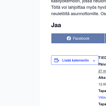
käsityökerhoon, jossa neulon
Töitä voi lahjoittaa myös hy
neuletöitä asunnottomille. Osa
Jaa
Share
Facebook
on
TIE
Lisää kalenteriin
Päiv
27 m
Aika
12.0
Tapa
Viikk
Tapa