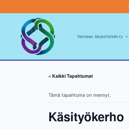
Siirry
sisältöön
Vantaan Järjestörinki ry
« Kaikki Tapahtumat
Tämä tapahtuma on mennyt.
Käsityökerho