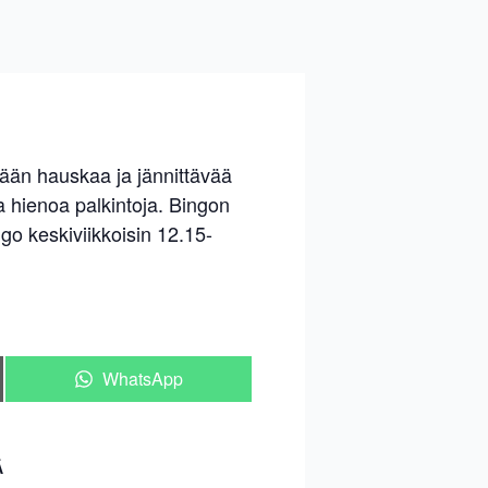
mään hauskaa ja jännittävää
a hienoa palkintoja. Bingon
go keskiviikkoisin 12.15-
Share
WhatsApp
on
Ä