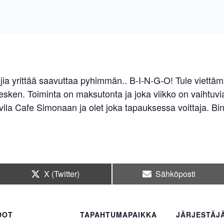
ajia yrittää saavuttaa pyhimmän.. B-I-N-G-O! Tule viettä
esken. Toiminta on maksutonta ja joka viikko on vaihtuvi
vila Cafe Simonaan ja olet joka tapauksessa voittaja. Bin
Share
Share
X (Twitter)
Sähköposti
on
on
DOT
TAPAHTUMAPAIKKA
JÄRJESTÄJ