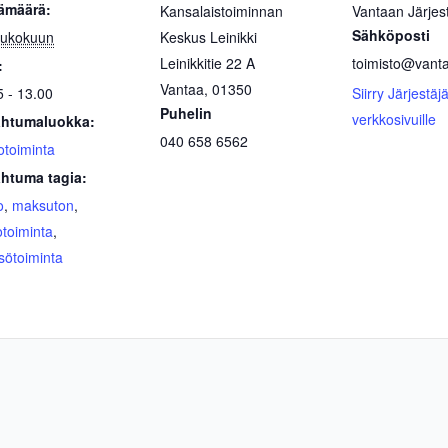
ämäärä:
Kansalaistoiminnan
Vantaan Järjest
Sähköposti
oukokuun
Keskus Leinikki
Leinikkitie 22 A
toimisto@vantaa
:
Vantaa
,
01350
5 - 13.00
Siirry Järjestäj
Puhelin
verkkosivuille
htumaluokka:
040 658 6562
otoiminta
htuma tagia:
o
,
maksuton
,
otoiminta
,
sötoiminta