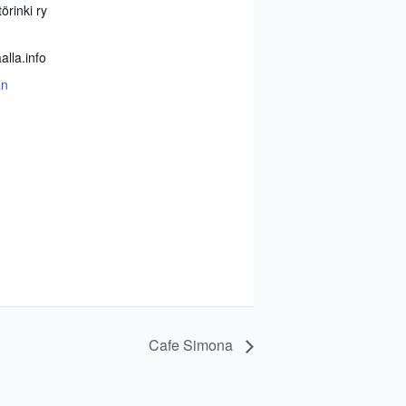
örinki ry
lla.info
än
Cafe Simona