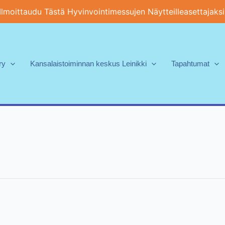
Ilmoittaudu Tästä Hyvinvointimessujen Näytteilleasettajaksi
ry
Kansalaistoiminnan keskus Leinikki
Tapahtumat