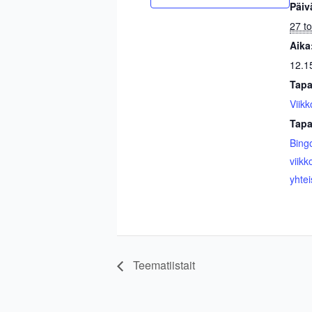
Päiv
27 t
Aika
12.1
Tapa
Viikk
Tapa
Bing
viikk
yhtei
Teematiistait