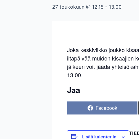
27 toukokuun @ 12.15
-
13.00
Joka keskiviikko joukko kisa
iltapäivää muiden kisaajien k
jälkeen voit jäädä yhteisökah
13.00.
Jaa
Share
Facebook
on
TIE
Lisää kalenteriin