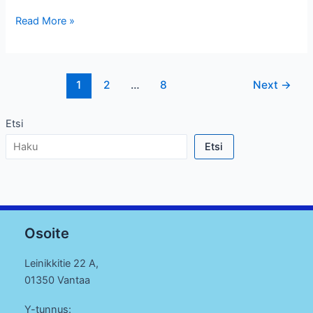
Miesten
Read More »
kerho
Post
1
2
…
8
Next
→
pagination
Etsi
Etsi
Osoite
Leinikkitie 22 A,
01350 Vantaa
Y-tunnus: