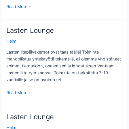
Lasten
Read More »
Lounge
Lasten Lounge
Helmi
Lasten iltapäiväkerhot ovat taas täällä! Toiminta
mahdollistuu yhteistyötä tekemällä, eli olemme yhdistäneet
voimat, tietotaidon, osaamisen ja innostuksen Vantaan
Lastenliitto ry:n kanssa. Toiminta on tarkoitettu 7-10-
vuotiaille ja se on avointa (ei
Lasten
Read More »
Lounge
Lasten Lounge
Helmi