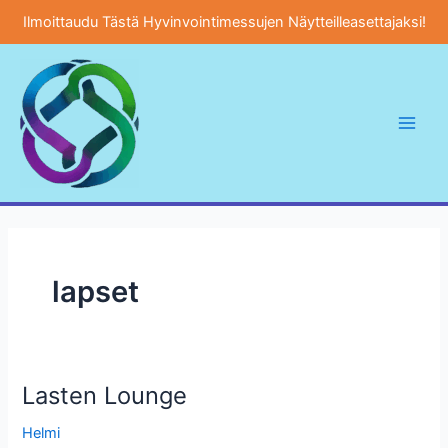
Ilmoittaudu Tästä Hyvinvointimessujen Näytteilleasettajaksi!
Siirry
sisältöön
Main
Men
lapset
Lasten Lounge
Helmi