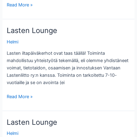
Lasten
Read More »
Lounge
Lasten Lounge
Helmi
Lasten iltapäiväkerhot ovat taas täällä! Toiminta
mahdollistuu yhteistyötä tekemällä, eli olemme yhdistäneet
voimat, tietotaidon, osaamisen ja innostuksen Vantaan
Lastenliitto ry:n kanssa. Toiminta on tarkoitettu 7-10-
vuotiaille ja se on avointa (ei
Lasten
Read More »
Lounge
Lasten Lounge
Helmi