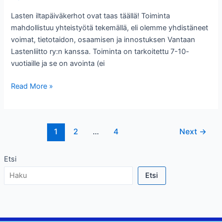
Lasten iltapäiväkerhot ovat taas täällä! Toiminta
mahdollistuu yhteistyötä tekemällä, eli olemme yhdistäneet
voimat, tietotaidon, osaamisen ja innostuksen Vantaan
Lastenliitto ry:n kanssa. Toiminta on tarkoitettu 7-10-
vuotiaille ja se on avointa (ei
Lasten
Read More »
Lounge
Post
1
2
…
4
Next
→
pagination
Etsi
Etsi