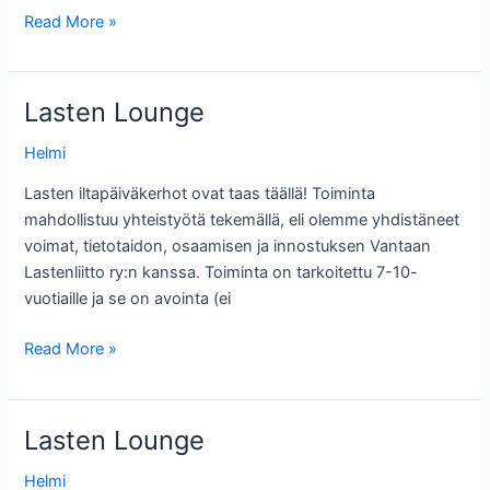
Lasten
Read More »
Lounge
Lasten Lounge
Helmi
Lasten iltapäiväkerhot ovat taas täällä! Toiminta
mahdollistuu yhteistyötä tekemällä, eli olemme yhdistäneet
voimat, tietotaidon, osaamisen ja innostuksen Vantaan
Lastenliitto ry:n kanssa. Toiminta on tarkoitettu 7-10-
vuotiaille ja se on avointa (ei
Lasten
Read More »
Lounge
Lasten Lounge
Helmi