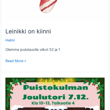
Leinikki on kiinni
Helmi
Olemme joulutauolla viikot 52 ja 1
Leinikki
Read More »
on
kiinni