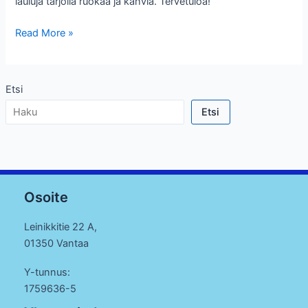
lauluja tarjolla ruokaa ja kahvia. Tervetuloa!
Kauneimmat
Read More »
joululaulut
Etsi
Etsi
Osoite
Leinikkitie 22 A,
01350 Vantaa
Y-tunnus:
1759636-5