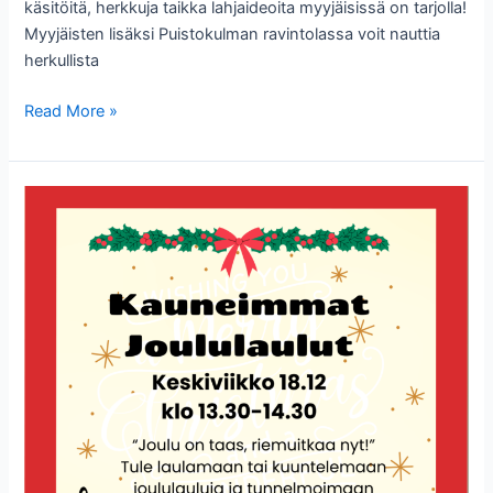
käsitöitä, herkkuja taikka lahjaideoita myyjäisissä on tarjolla!
Myyjäisten lisäksi Puistokulman ravintolassa voit nauttia
herkullista
Puistokulman
Read More »
Joulutori