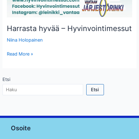
Harrasta hyvää – Hyvinvointimessut
Niina Holopainen
Harrasta
Read More »
hyvää
–
Hyvinvointimessut
Etsi
Etsi
Osoite