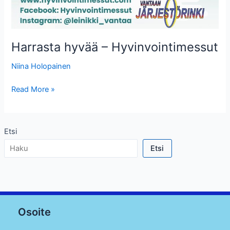
Harrasta hyvää – Hyvinvointimessut
Niina Holopainen
Harrasta
Read More »
hyvää
–
Hyvinvointimessut
Etsi
Etsi
Osoite