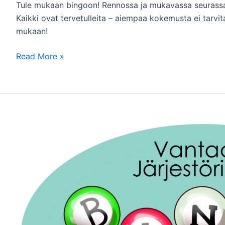
Tule mukaan bingoon! Rennossa ja mukavassa seuras
Kaikki ovat tervetulleita – aiempaa kokemusta ei tarvi
mukaan!
Bingo
Read More »