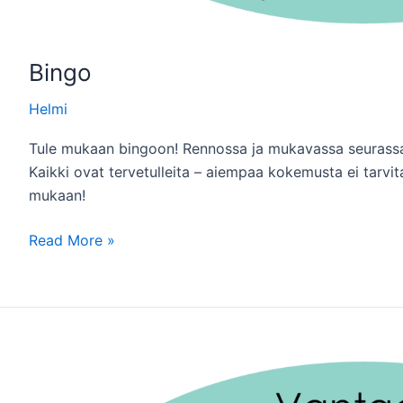
Bingo
Helmi
Tule mukaan bingoon! Rennossa ja mukavassa seuras
Kaikki ovat tervetulleita – aiempaa kokemusta ei tarvi
mukaan!
Bingo
Read More »