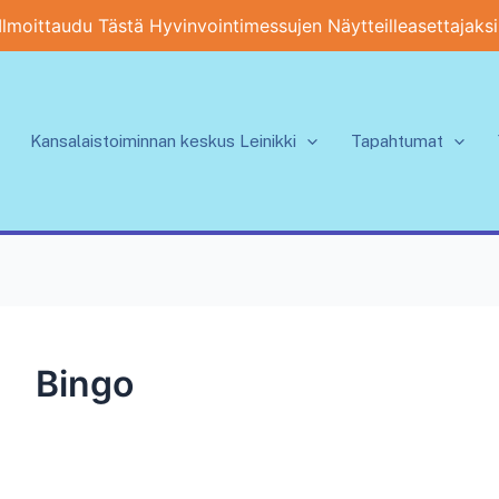
Ilmoittaudu Tästä Hyvinvointimessujen Näytteilleasettajaksi
Kansalaistoiminnan keskus Leinikki
Tapahtumat
Bingo