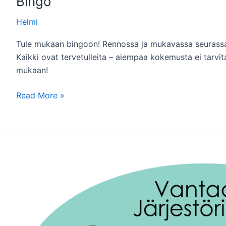
Bingo
Helmi
Tule mukaan bingoon! Rennossa ja mukavassa seuras
Kaikki ovat tervetulleita – aiempaa kokemusta ei tarvi
mukaan!
Bingo
Read More »