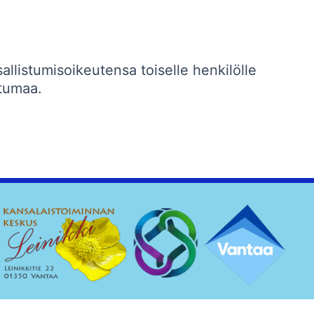
llistumisoikeutensa toiselle henkilölle
ahtumaa.