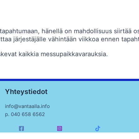
tapahtumaan, hänellä on mahdollisuus siirtää osa
oittaa järjestäjälle vähintään viikkoa ennen tap
skevat kaikkia messupaikkavarauksia.
Yhteystiedot
info@vantaalla.info
p. 040 658 6562