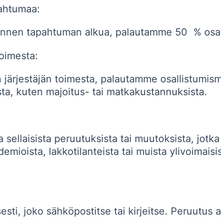
apahtumaa:
ennen tapahtuman alkua, palautamme 50 % osa
 toimesta:
ärjestäjän toimesta, palautamme osallistumism
sta, kuten majoitus- tai matkakustannuksista.
ellaisista peruutuksista tai muutoksista, jotka 
emioista, lakkotilanteista tai muista ylivoimaisi
esti, joko sähköpostitse tai kirjeitse. Peruutus 