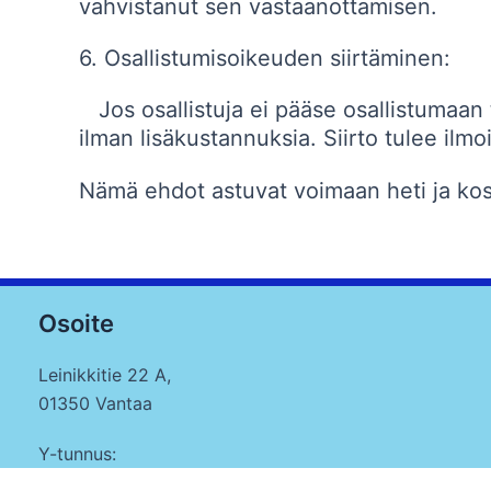
vahvistanut sen vastaanottamisen.
6. Osallistumisoikeuden siirtäminen:
Jos osallistuja ei pääse osallistumaan 
ilman lisäkustannuksia. Siirto tulee ilm
Nämä ehdot astuvat voimaan heti ja ko
Osoite
Leinikkitie 22 A,
01350 Vantaa
Y-tunnus:
1759636-5