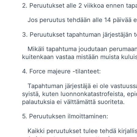
2. Peruutukset alle 2 viikkoa ennen t
Jos peruutus tehdään alle 14 päivää 
3. Peruutukset tapahtuman järjestäjän
Mikäli tapahtuma joudutaan perumaan j
kuitenkaan vastaa mistään muista kului
4. Force majeure -tilanteet:
Tapahtuman järjestäjä ei ole vastuussa s
syistä, kuten luonnonkatastrofeista, epid
palautuksia ei välttämättä suoriteta.
5. Peruutuksen ilmoittaminen:
Kaikki peruutukset tulee tehdä kirjallis