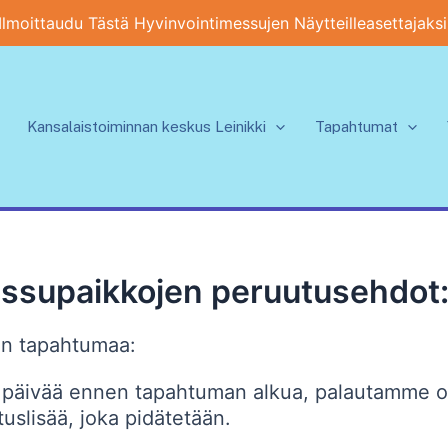
Ilmoittaudu Tästä Hyvinvointimessujen Näytteilleasettajaksi
Kansalaistoiminnan keskus Leinikki
Tapahtumat
ssupaikkojen peruutusehdot
nnen tapahtumaa:
 päivää ennen tapahtuman alkua, palautamme o
uslisää, joka pidätetään.