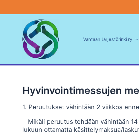
Siirry
sisältöön
Vantaan Järjestörinki ry
Hyvinvointimessujen me
1. Peruutukset vähintään 2 viikkoa e
Mikäli peruutus tehdään vähintään 14
lukuun ottamatta käsittelymaksua/laskut