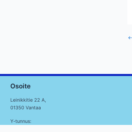
Po
na
Osoite
Leinikkitie 22 A,
01350 Vantaa
Y-tunnus:
1759636-5