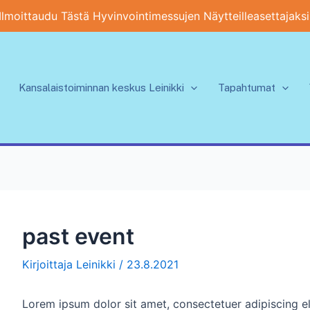
Ilmoittaudu Tästä Hyvinvointimessujen Näytteilleasettajaksi
Kansalaistoiminnan keskus Leinikki
Tapahtumat
past event
Kirjoittaja
Leinikki
/
23.8.2021
Lorem ipsum dolor sit amet, consectetuer adipiscing e