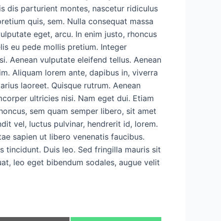
dis parturient montes, nascetur ridiculus
 pretium quis, sem. Nulla consequat massa
vulputate eget, arcu. In enim justo, rhoncus
elis eu pede mollis pretium. Integer
i. Aenean vulputate eleifend tellus. Aenean
nim. Aliquam lorem ante, dapibus in, viverra
s varius laoreet. Quisque rutrum. Aenean
mcorper ultricies nisi. Nam eget dui. Etiam
honcus, sem quam semper libero, sit amet
 vel, luctus pulvinar, hendrerit id, lorem.
ae sapien ut libero venenatis faucibus.
tincidunt. Duis leo. Sed fringilla mauris sit
at, leo eget bibendum sodales, augue velit