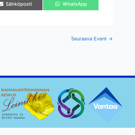
Share
Share
Sähköposti
WhatsApp
on
on
Seuraava Event
→