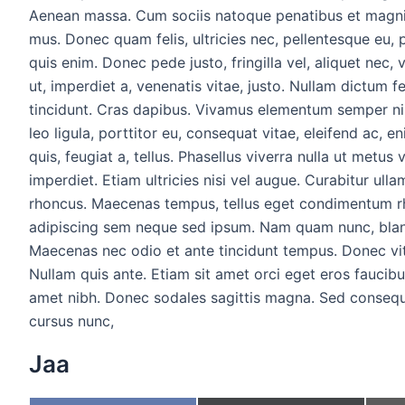
Aenean massa. Cum sociis natoque penatibus et magnis 
mus. Donec quam felis, ultricies nec, pellentesque eu,
quis enim. Donec pede justo, fringilla vel, aliquet nec, 
ut, imperdiet a, venenatis vitae, justo. Nullam dictum f
tincidunt. Cras dapibus. Vivamus elementum semper nis
leo ligula, porttitor eu, consequat vitae, eleifend ac, e
quis, feugiat a, tellus. Phasellus viverra nulla ut metu
imperdiet. Etiam ultricies nisi vel augue. Curabitur ulla
rhoncus. Maecenas tempus, tellus eget condimentum r
adipiscing sem neque sed ipsum. Nam quam nunc, blandit
Maecenas nec odio et ante tincidunt tempus. Donec vit
Nullam quis ante. Etiam sit amet orci eget eros faucibus 
amet nibh. Donec sodales sagittis magna. Sed consequ
cursus nunc,
Jaa