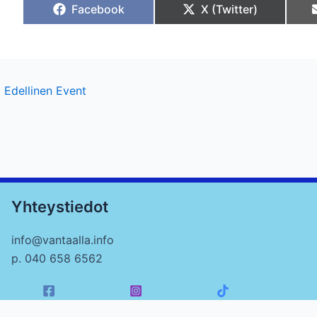
Share
Share
Facebook
X (Twitter)
on
on
st
←
Edellinen Event
vigation
Yhteystiedot
info@vantaalla.info
p. 040 658 6562